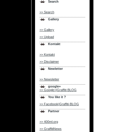
Search
>> Search
Gallery
>> Gallery
>> Upload
Kontakt
>> Kontakt
>> Disclaimer
Newletter
>> Newsletter
google+
>> Google+|Graffiti-BLOG
You like it ?
>> Facebook|Graffiti-BLOG
Partner
>> 400ml.org
>> GraffitiNews