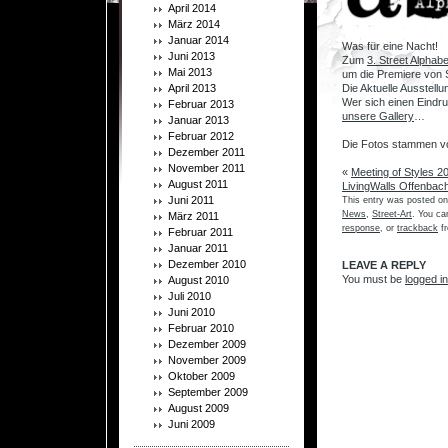
April 2014
März 2014
.
Januar 2014
Was für eine Nacht!
Juni 2013
Zum
3. Street Alphabe
Mai 2013
um die Premiere von 
April 2013
Die Aktuelle Ausstell
Wer sich einen Eindr
Februar 2013
unsere Gallery
…
Januar 2013
.
Februar 2012
Die Fotos stammen 
Dezember 2011
.
November 2011
«
Meeting of Styles 
August 2011
LivingWalls Offenbac
Juni 2011
This entry was posted on
News
,
Street-Art
. You ca
März 2011
response
, or
trackback
fr
Februar 2011
Januar 2011
Dezember 2010
LEAVE A REPLY
You must be
logged in
August 2010
Juli 2010
Juni 2010
Februar 2010
Dezember 2009
November 2009
Oktober 2009
September 2009
August 2009
Juni 2009