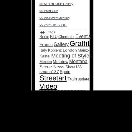
>> NUTHOUSE Gallery
>> Paint Club
>> WallStreetMeeting
>> yard5.de BLOG
Tags
Event's
Berlin
BLU
Chemnitz
Graffiti
Gallery
France
Italy
London
Koblenz
Mainz-
Meeting of Styles
Kastel
Montana
Molotow
Mexico
Scene-News
Skore183
smash137
Spain
Streetart
Train
update
Video