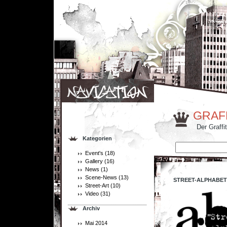
GRAF
Der Graffi
Kategorien
Event's
(18)
Gallery
(16)
News
(1)
Scene-News
(13)
STREET-ALPHABET
Street-Art
(10)
Video
(31)
Archiv
Mai 2014