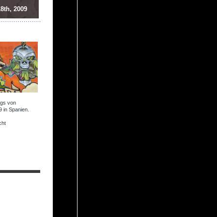
18th, 2009
ngs von
9 in Spanien.
cht