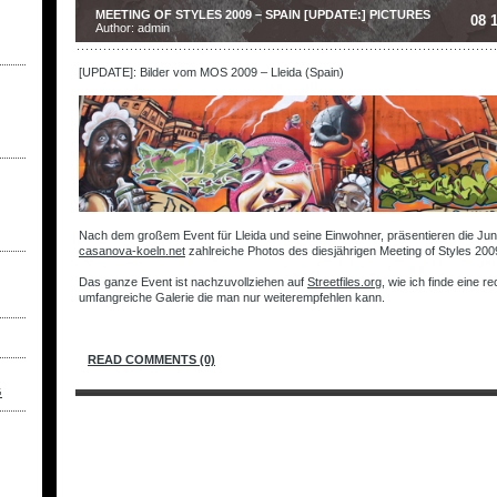
MEETING OF STYLES 2009 – SPAIN [UPDATE:] PICTURES
08 
Author: admin
[UPDATE]: Bilder vom MOS 2009 – Lleida (Spain)
.
.
Nach dem großem Event für Lleida und seine Einwohner, präsentieren die Ju
casanova-koeln.net
zahlreiche Photos des diesjährigen Meeting of Styles 200
.
Das ganze Event ist nachzuvollziehen auf
Streetfiles.org
, wie ich finde eine re
umfangreiche Galerie die man nur weiterempfehlen kann.
.
READ COMMENTS (0)
G