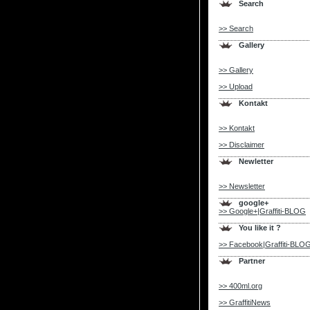
Search
>> Search
Gallery
>> Gallery
>> Upload
Kontakt
>> Kontakt
>> Disclaimer
Newletter
>> Newsletter
google+
>> Google+|Graffiti-BLOG
You like it ?
>> Facebook|Graffiti-BLO
Partner
>> 400ml.org
>> GraffitiNews