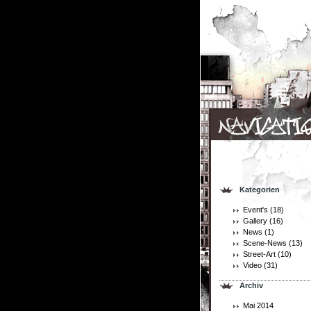
Kategorien
Event's
(18)
Gallery
(16)
News
(1)
Scene-News
(13)
Street-Art
(10)
Video
(31)
Archiv
Mai 2014