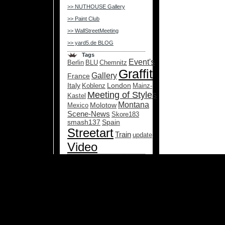
>> NUTHOUSE Gallery
>> Paint Club
>> WallStreetMeeting
>> yard5.de BLOG
Tags
Event's
Berlin
BLU
Chemnitz
Graffiti
Gallery
France
Italy
London
Koblenz
Mainz-
Meeting of Styles
Kastel
Montana
Molotow
Mexico
Scene-News
Skore183
smash137
Spain
Streetart
Train
update
Video