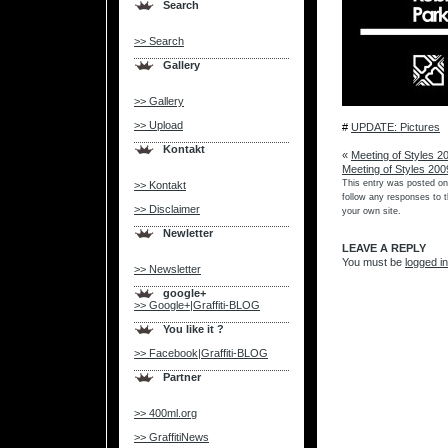
Search
>> Search
Gallery
>> Gallery
.
>> Upload
#
UPDATE: Pictures
.
Kontakt
«
Meeting of Styles 2
Meeting of Styles 20
This entry was posted on
>> Kontakt
follow any responses to t
>> Disclaimer
your own site.
Newletter
LEAVE A REPLY
You must be
logged in
>> Newsletter
google+
>> Google+|Graffiti-BLOG
You like it ?
>> Facebook|Graffiti-BLOG
Partner
>> 400ml.org
>> GraffitiNews