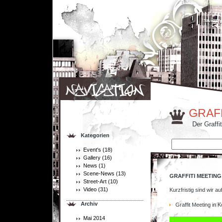
GRAF
Der Graffi
Kategorien
Event's
(18)
Gallery
(16)
News
(1)
Scene-News
(13)
GRAFFITI MEETIN
Street-Art
(10)
Video
(31)
Kurzfristig sind wir a
.
Archiv
Graffit Meeting in 
.
Mai 2014