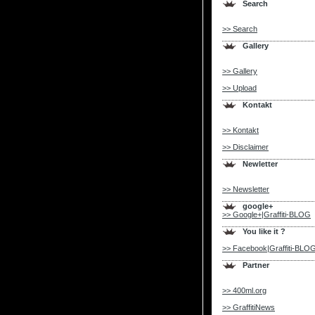
Search
>> Search
Gallery
>> Gallery
>> Upload
Kontakt
>> Kontakt
>> Disclaimer
Newletter
>> Newsletter
google+
>> Google+|Graffiti-BLOG
You like it ?
>> Facebook|Graffiti-BLO
Partner
>> 400ml.org
>> GraffitiNews