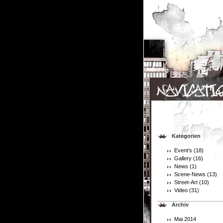
Kategorien
Event's
(18)
Gallery
(16)
News
(1)
Scene-News
(13)
Street-Art
(10)
Video
(31)
Archiv
Mai 2014