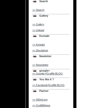
Search
>> Search
Gallery
>> Gallery
>> Upload
Kontakt
>> Kontakt
>> Disclaimer
Newletter
>> Newsletter
google+
>> Google+|Graffiti-BLOG
You like it ?
>> Facebook|Graffiti-BLOG
Partner
>> 400ml.org
>> GraffitiNews