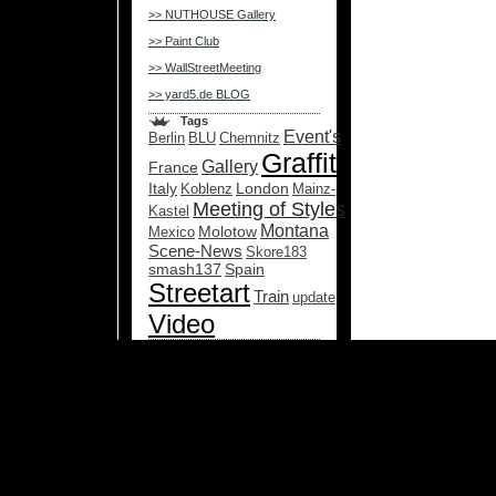
>> NUTHOUSE Gallery
>> Paint Club
>> WallStreetMeeting
>> yard5.de BLOG
Tags
Event's
Berlin
BLU
Chemnitz
Graffiti
Gallery
France
Italy
London
Koblenz
Mainz-
Meeting of Styles
Kastel
Montana
Molotow
Mexico
Scene-News
Skore183
smash137
Spain
Streetart
Train
update
Video