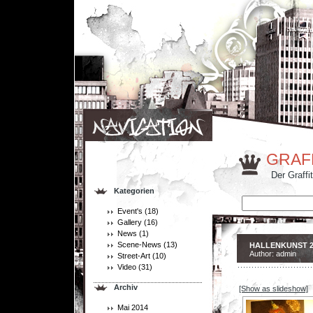
GRAF
Der Graffi
Kategorien
Event's
(18)
Gallery
(16)
News
(1)
Scene-News
(13)
HALLENKUNST 2
Author: admin
Street-Art
(10)
Video
(31)
Archiv
[Show as slideshow]
Mai 2014