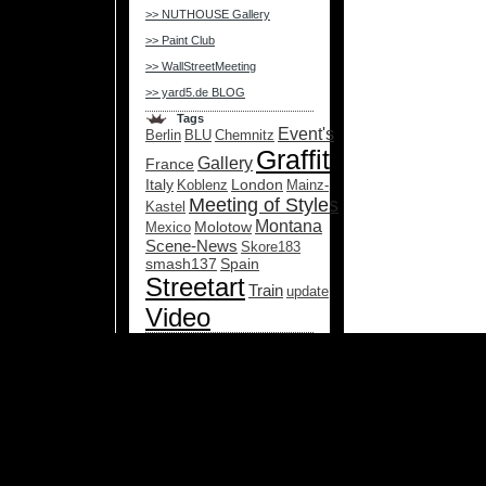
>> NUTHOUSE Gallery
>> Paint Club
>> WallStreetMeeting
>> yard5.de BLOG
Tags
Event's
Berlin
BLU
Chemnitz
Graffiti
Gallery
France
Italy
London
Koblenz
Mainz-
Meeting of Styles
Kastel
Montana
Molotow
Mexico
Scene-News
Skore183
smash137
Spain
Streetart
Train
update
Video