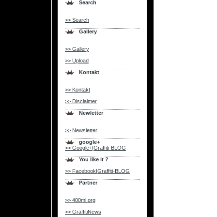
Search
>> Search
Gallery
>> Gallery
>> Upload
Kontakt
>> Kontakt
>> Disclaimer
Newletter
>> Newsletter
google+
>> Google+|Graffiti-BLOG
You like it ?
>> Facebook|Graffiti-BLOG
Partner
>> 400ml.org
>> GraffitiNews