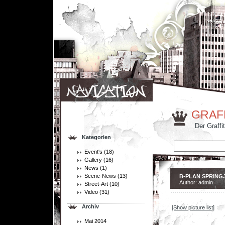
GRAF
Der Graffi
Kategorien
Event's
(18)
Gallery
(16)
News
(1)
Scene-News
(13)
B-PLAN SPRING
Author: admin
Street-Art
(10)
Video
(31)
Archiv
[Show picture list]
Mai 2014