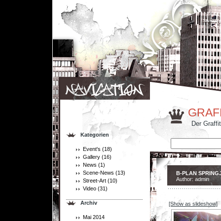
GRAF
Der Graffi
Kategorien
Event's
(18)
Gallery
(16)
News
(1)
Scene-News
(13)
B-PLAN SPRING
Author: admin
Street-Art
(10)
Video
(31)
Archiv
[Show as slideshow]
Mai 2014