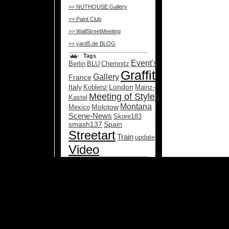
>> NUTHOUSE Gallery
>> Paint Club
>> WallStreetMeeting
>> yard5.de BLOG
Tags
Event's
Berlin
BLU
Chemnitz
Graffiti
Gallery
France
Italy
London
Koblenz
Mainz-
Meeting of Styles
Kastel
Montana
Molotow
Mexico
Scene-News
Skore183
smash137
Spain
Streetart
Train
update
Video