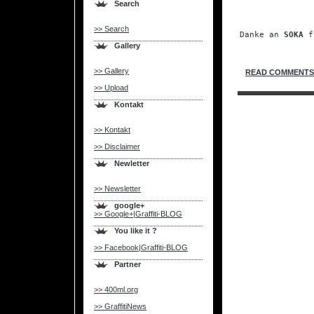
Search
.
>> Search
Danke an 
SOKA
 f
Gallery
>> Gallery
READ COMMENTS 
>> Upload
Kontakt
>> Kontakt
>> Disclaimer
Newletter
>> Newsletter
google+
>> Google+|Graffiti-BLOG
You like it ?
>> Facebook|Graffiti-BLOG
Partner
>> 400ml.org
>> GraffitiNews