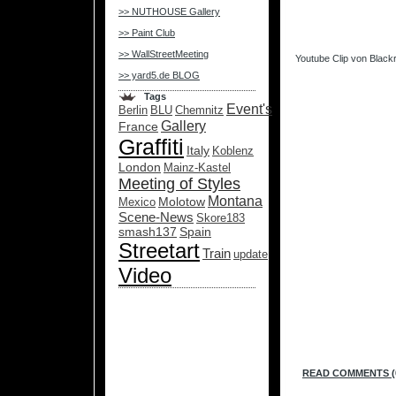
>> NUTHOUSE Gallery
>> Paint Club
.
>> WallStreetMeeting
Youtube Clip von Black
>> yard5.de BLOG
Tags
Event's
Berlin
BLU
Chemnitz
Gallery
France
Graffiti
Italy
Koblenz
London
Mainz-Kastel
Meeting of Styles
Montana
Molotow
Mexico
Scene-News
Skore183
smash137
Spain
Streetart
Train
update
Video
.
READ COMMENTS (