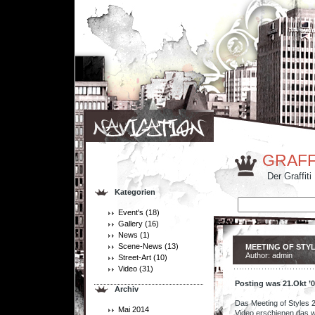
GRAFF
Der Graffiti
Kategorien
Event's
(18)
Gallery
(16)
News
(1)
Scene-News
(13)
MEETING OF STYL
Author: admin
Street-Art
(10)
Video
(31)
Posting was 21.Okt ’
Archiv
.
Das Meeting of Styles 
Mai 2014
Video erschienen das w